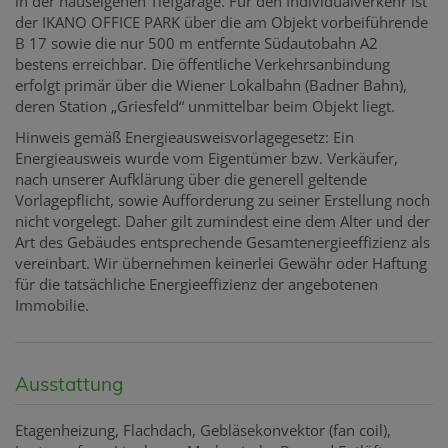
in der hauseigenen Tiefgarage. Für den Individualverkehr ist
der IKANO OFFICE PARK über die am Objekt vorbeiführende
B 17 sowie die nur 500 m entfernte Südautobahn A2
bestens erreichbar. Die öffentliche Verkehrsanbindung
erfolgt primär über die Wiener Lokalbahn (Badner Bahn),
deren Station „Griesfeld“ unmittelbar beim Objekt liegt.
Hinweis gemäß Energieausweisvorlagegesetz: Ein
Energieausweis wurde vom Eigentümer bzw. Verkäufer,
nach unserer Aufklärung über die generell geltende
Vorlagepflicht, sowie Aufforderung zu seiner Erstellung noch
nicht vorgelegt. Daher gilt zumindest eine dem Alter und der
Art des Gebäudes entsprechende Gesamtenergieeffizienz als
vereinbart. Wir übernehmen keinerlei Gewähr oder Haftung
für die tatsächliche Energieeffizienz der angebotenen
Immobilie.
Ausstattung
Etagenheizung
Flachdach
Gebläsekonvektor (fan coil)