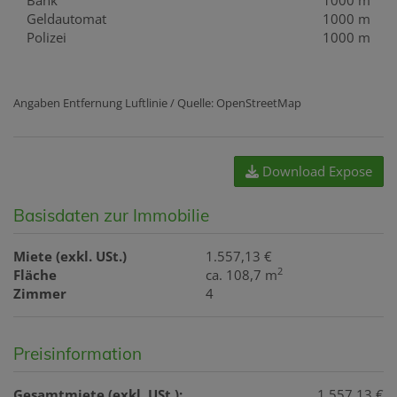
Bank
1000 m
Geldautomat
1000 m
Polizei
1000 m
Angaben Entfernung Luftlinie / Quelle: OpenStreetMap
Download Expose
Basisdaten zur Immobilie
Miete (exkl. USt.)
1.557,13 €
2
Fläche
ca. 108,7 m
Zimmer
4
Preisinformation
Gesamtmiete (exkl. USt.):
1.557,13 €