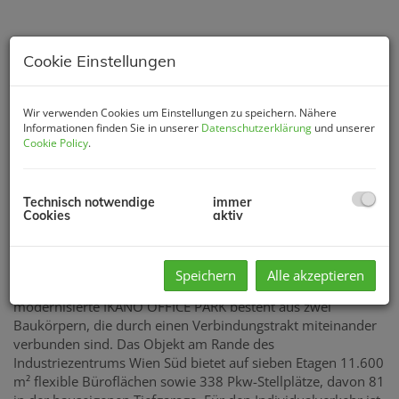
Cookie Einstellungen
Wir verwenden Cookies um Einstellungen zu speichern. Nähere
Informationen finden Sie in unserer
Datenschutzerklärung
und unserer
Cookie Policy
.
Technisch notwendige
immer
Cookies
aktiv
Beschreibung
Speichern
Alle akzeptieren
Der zwischen 1992 - 1997 errichtete und 2020 - 2021
modernisierte IKANO OFFICE PARK besteht aus zwei
Baukörpern, die durch einen Verbindungstrakt miteinander
verbunden sind. Das Objekt am Rande des
Industriezentrums Wien Süd bietet auf sieben Etagen 11.600
m² flexible Büroflächen sowie 338 Pkw-Stellplätze, davon 81